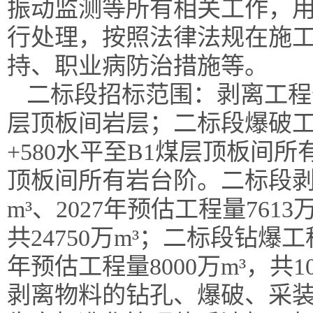
振动监测等所有相关工作，
行处理，按照法律法规在施
持、职业病防治措施等。
二标段招标范围：
剥离工程
层顶板间
岩层
；
二标段
爆破
+580水平至B1煤层顶板间
顶板间所有岩台阶
。
二标段
m³、2027年预估工程量
7613
共
24750
万
m³；
二标段钻爆工
年预估工程量8000万m³，共10
剥离物料的钻孔、爆破、采