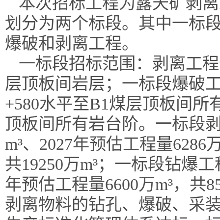
本次招标工程为露天矿剥离
划分为两个标段。其中一标
爆破和剥离工程。
一标段招标范围：
剥离工程
层顶板间
岩层
；一
标段
爆破
+580水平至B1煤层顶板间
顶板间所有岩台阶
。
一标段
m³、2027年预估工程量6286
共
19250万m³；
一标段钻爆工
年预估工程量6600万m³，共
8
剥离物料的钻孔、爆破、采