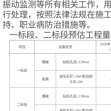
振动监测等所有相关工作，
行处理，按照法律法规在施
持、职业病防治措施等。
一标段、二标段预估工程量
202
项目
设备型号
（
爆破
钻机孔径
≥
138
mm
一标段
液压反铲
≥
10
m³配自卸
剥离
卡车≥
90
t
爆破
钻机孔径
≥
138
mm
二标段
液压反铲
≥
10
m³配自卸