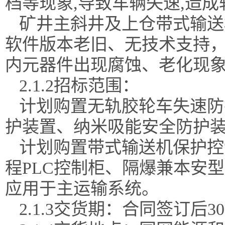
档等现象
,导致车辆失速,造
矿井主斜井及上仓带式输送
软件版本老旧、无技术支持，
内元器件出现腐蚀、老化现
2.1.2招标范围：
计划购置无轨胶轮车失速防
护装置、纳米吸能安全防护
计划购置带式输送机保护控
程
PLC控制柜、隔爆兼本安
应用于主运输系统。
2.1.3
交货期
：
合同签订后
3