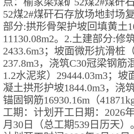
点：榆家梁煤矿52煤2#煤
52煤2#煤矸石存放场地封场
部分:拱形骨架护坡回填黄土10
11130.08m2。2.土建部分
2433.6m3；坡面微形抗滑
237.8m3，浇筑C30冠梁钢
1.2水泥浆）29444.03m3；
凝土拱形护坡1844.0m3，浇筑
锚固钢筋16930.16m（41
工期：计划开工日期：2026年
月30日（总工期539日历天