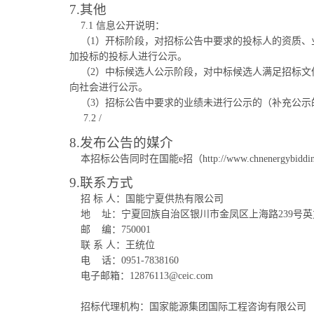
7.其他
7.1 信息公开说明：
（1）开标阶段，对招标公告中要求的投标人的资质、业
加投标的投标人进行公示。
（2）中标候选人公示阶段，对中标候选人满足招标文件
向社会进行公示。
（3）招标公告中要求的业绩未进行公示的（补充公示
7.2 /
8.发布公告的媒介
本招标公告同时在国能e招（http://www.chnenergybidd
9.联系方式
招 标 人：国能宁夏供热有限公司
地
址：宁夏回族自治区银川市金凤区上海路239号英
邮
编：750001
联 系 人：王统位
电
话：0951-7838160
电子邮箱：12876113@ceic.com
招标代理机构：国家能源集团国际工程咨询有限公司