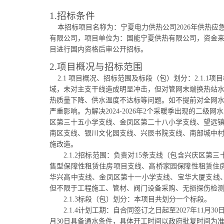
1.招标条件
本招标项目名称为：宁夏电力供热公司2026年供热应急
有限公司，项目单位为：国能宁夏供热有限公司，资金
目进行国内资格后审公开招标。
2.项目概况与招标范围
2.1 项目概况、招标范围及标段（包）划分：
2.1
.1
项目
域，未对主支干线造成明显冲击，但对管网末端换热站
热质量下降、供水温度不达标等问题。如不提前对全网
严重影响。为解决2024-2026年2个采暖季出现的二
区第三十五小学支线、金凤区第二十八小学支线、望远
南区支线、银川文化园支线、兴辰书院支线、南部城中
施改造。
2.1.2招标范围：负责对15条支线（包含兴庆
售型保障性租赁住房项目支线、高桥家园保障性租赁住
华兴高中支线、金凤区第十一小学支线、宝华大厦支线、永华
但不限于工程施工、管材、阀门设备采购、无损探伤检
2.1.3标段（包）划分：本项目共划分一个标段。
2.
1.4计划工期
：
自合同签订之日起至
2027年11月
月30日具备通水条件，具体开工时间以政府批复时间为