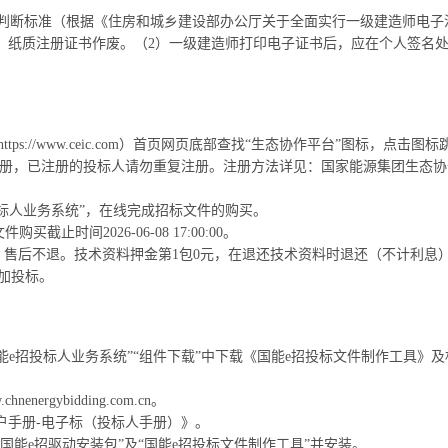
性判断标准（根据《住房和城乡建设部办公厅关于全面实行一级建造师电子
证书，纸质注册证书作废。（2）一级建造师打印电子证书后，应在个人签名
tps://www.ceic.com）首页网页底部查找“生态协作平台”图标，点
注册，已注册的投标人请勿重复注册。注册方法详见：国家能源集团生态协
投标人业务系统”，在线完成招标文件的购买。
件购买截止时间2026-06-08 17:00:00。
0元，售后不退。技术资料押金第1包0元，在退还技术资料时退还（不计利息
参加投标。
能e招投标人业务系统”“组件下载”中下载《国能e招投标文件制作工具》
rgybidding.com.cn。
户手册-电子标（投标人手册）》。
国能e招驱动安装包”及“国能e招投标文件制作工具”并安装。