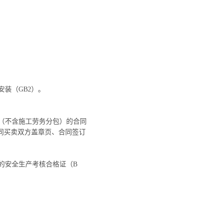
装（GB2）。
工（不含施工劳务分包）的合同
合同买卖双方盖章页、合同签订
的安全生产考核合格证（B