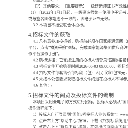
【7】其他要求：【重要提示】一级建造师证书有效
（1）自2022年1月1日起，一级建造师统一使用电子
或与签名图像笔迹不一致的，该电子证书无效。
3.2 本项目不接受联合体投标。
4.招标文件的获取
4.1 凡有意参加投标者，购标前必须在国家能源集团（ht
平台，点击“物资采购”图标，完成国家能源集团供应商
作平台操作手册”。
4.2 购标途径：已完成注册的投标人请登录“国能e招
4.3 招标文件开始购买时间2026-06-03 09:00:00，招标文
4.4 招标文件每套售价每标段（包）人民币第1包7
4.5 未按本公告要求获取招标文件的潜在投标人不得
4.6 其他：/
5.招标文件的阅览及投标文件的编制
本项目采用全电子的方式进行招标，投标人必须从“国
操作流程如下：
1）投标人自行登录到“国能e招投标人业务系统”：www.chnene
2）点击右上方“帮助中心”按钮，下载《招投标系统用
3）点击右上方“组件下载”按钮，在弹出的页面中下载“