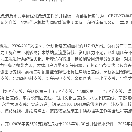
改造及水力平衡优化改造工程公开招标，项目招标编号为：CEZB260404
来源为自筹。招标代理机构为国家能源集团国际工程咨询有限公司。本项
概况：
2026-2027采暖季，计划新增实施面积约117.49万㎡。负荷分
水力工况产生不利影响；末端站点流量偏低、资用压力不足，已出现压差
水力工况进行系统性优化，新增负荷将进一步加剧管网流量分配失衡，对
级网水力平衡调整能力弱，末端用户流量不足等问题，计划对15条支线（包
镇派出所支线、高桥二期配售型保障性租赁住房项目支线、高桥家园保障
村支线、北部城中村支线、华兴高中支线、金凤区第十一小学支线、宝华
区第三十七中学支线、兴庆区第三十五小学支线、金凤区第二十八小学支线、
房项目支线、东方悦南区支线、银川文化园支线、兴辰书院支线、南部城
大厦支线）实施改造，铺设DN100-DN400的供热管道，涉及施工接带
测、道路标线、测绘院购图、道路恢复及施工手续办理等工作等全过程实
30日。其中2026年实施的支线改造须于2026年9月30日具备通水条件，2027
准。