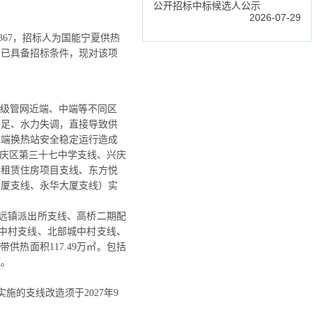
公开招标中标候选人公示
2026-07-29
367，招标人为国能宁夏供热
目已具备招标条件，现对该项
布于二级管网近端、中端等不同区
不足、水力失调，直接导致供
末端换热站安全稳定运行造成
含兴庆区第三十七中学支线、兴庆
性租赁住房项目支线、东方悦
大厦支线、永华大厦支线）实
望远镇派出所支线、高桥二期配
中村支线、北部城中村支线、
供热面积117.49万㎡。包括
施。
年实施的支线改造须于2027年9