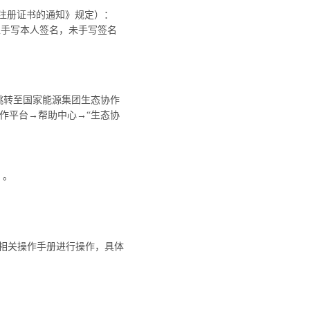
注册证书的通知》规定）：
处手写本人签名，未手写签名
击图标跳转至国家能源集团生态协作
作平台→帮助中心→“生态协
）。
及相关操作手册进行操作，具体