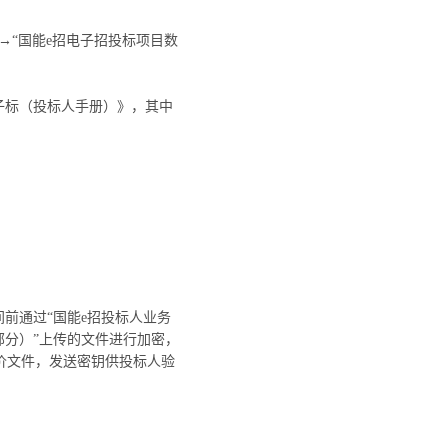
→“国能e招电子招投标项目数
子标（投标人手册）》，其中
时间前通过“国能e招投标人业务
部分）”上传的文件进行加密，
价文件，发送密钥供投标人验