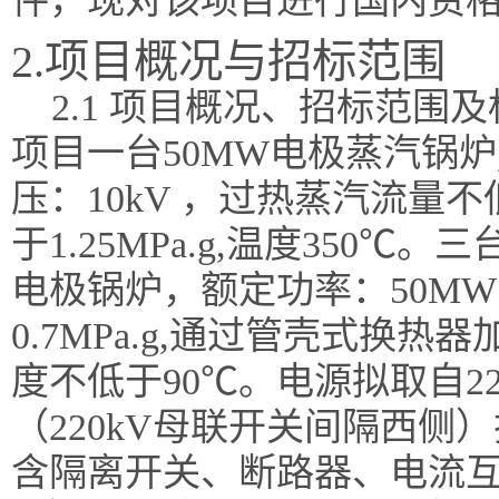
件，现对该项目进行国内资
2.项目概况与招标范围
2.1 项目概况、招标范围
项目一台
50MW电极蒸汽锅炉
压：
10kV
，
过热蒸汽流量不
于
1.25MPa.g,温度350℃
。
三
电极锅炉
，
额定功率：
50MW
0.7
MPa.g
,通过管壳式换热器
度
不低于
90℃
。
电源拟取自
2
（220kV母联开关间隔西侧
含隔离开关、断路器、电流