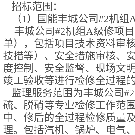
招标范围
：
（1）
国能丰城公司
#2机
丰城
公司
#2机组A级修
项目
单
）
，包括项目技术资料审
技措等
）、安全措施审核、
度控制、安全监督、现场文
竣工验收等
进行检修
全过程
监理
服务范围为
丰城
公司
#
硫、脱硝等专业检修工作范
中、修后的全过程检修质量
理
。
包括汽机、锅炉、电气