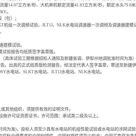
14.07立方米/秒、大机单机额定流量41.83立方米/秒，额定水头79.
0kV。
段（包）；
SLKT机组一次调频试验，JLT1J、NLK水电站调速器一次调频及调速器建模
验。
。
调速建模试验。
模试验报告
均纸质签字盖章版。
月25日（具体试验工期根据招标人通知及新疆省调、伊犁州地调批准时间为准
报告。出具的正式纸质版检测报告，经法定代表人签字盖章，寄送至新疆伊犁
DSY
水电站、
SLKT
水电站、
JLT1J
水电站、
NLK
水电站
。
人或其他组织，须提供有效的证明文件。
设施许可证资质证书，许可范围：承试类二级及以上。
签订时间为准)，投标人须至少具有水电站的机组性能试验或水电站的涉网试
次招标业绩要求的合同扫描件，合同扫描件须至少包含：合同买卖双方盖