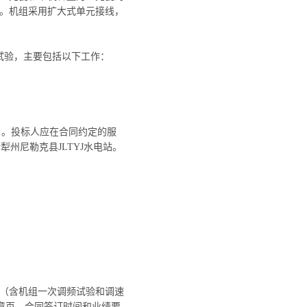
8米。机组采用扩大式单元接线，
试验
，主要包括以下工作：
）。
投标人
应在合同约定的服
州尼勒克县JLTYJ水电站。
验（含机组一次调频试验和调速
章页、合同签订时间和业绩要