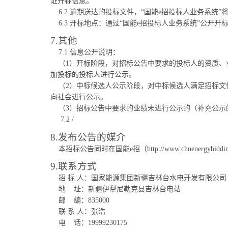
证开标信息。
6.2 逾期送达的投标文件，“国能e招投标人业务系统”
6.3 开标地点：通过“国能e招投标人业务系统”公开
7.其他
7.1 信息公开说明：
（1）开标阶段，对招标公告中要求的投标人的资质、业
加投标的投标人进行公示。
（2）中标候选人公示阶段，对中标候选人满足招标文件
向社会进行公示。
（3）招标公告中要求的业绩未进行公示的（补充公示
7.2 /
8.发布公告的媒介
本招标公告同时在国能e招（http://www.chnenergybidd
9.联系方式
招 标 人：国家能源集团新疆吉林台水电开发有限公司
地
址：新疆伊犁尼勒克县吉林台电站
邮
编：835000
联 系 人：张浩
电
话：19999230175