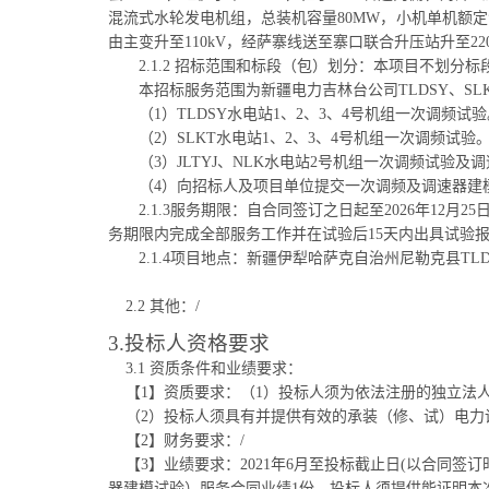
混流式水轮发电机组，总装机容量80MW，小机单机额定流量
由主变升
至
110kV，经萨寨线送至寨口联合升压站升至22
2.1.2 招标范围
和
标段（包）划分
：
本项目不划分标
本招标服务范围为
新疆电力吉林台公司
TLDSY、
（
1）TLDSY水电站1、2、3、4号机组一次调频试
（
2）SLKT水电站1、2、3、4号机组一次调频试验
（
3）JLTYJ、NLK水电站2号机组一次调频试验及
（
4
）向招标人及项目单位提交
一次调频及调速器建
2.1.3
服务期限：自合同签订之日起至
2026年12
务期限内完成全部服务工作并在试验后
15天内出具试验
2.1.4项目地点：
新疆伊犁哈萨克自治州尼勒克县
TL
2.2 其他：/
3.投标人资格要求
3.1 资质条件和业绩要求：
【1】资质要求：（1）投标人须为依法注册的独立法
（2）投标人须具有并提供有效的承装（修、试）电力
【2】财务要求：/
【3】业绩要求：2021年6月至投标截止日(以合同
器建模试验）服务合同业绩1份，投标人须提供能证明本