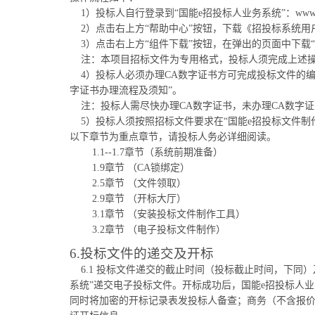
1）投标人自行登录到“国能e招投标人业务系统”：www.chnene
2）点击右上方“帮助中心”按钮，下载《招投标系统用
3）点击右上方“组件下载”按钮，在弹出的页面中下载“
注：本项目招标文件为专用格式，投标人须完成上述
4）投标人必须办理CA数字证书方可完成投标文件的编
字证书办理流程及须知”。
注：投标人需尽快办理CA数字证书，未办理CA数字
5）投标人须按照招标文件要求在“国能e招投标文件
以下章节为重点章节，请投标人务必详细阅读。
1.1--1.7章节（系统前期准备）
1.9章节 （CA锁绑定）
2.5章节 （文件领取）
2.9章节 （开标大厅）
3.1章节 （安装投标文件制作工具）
3.2章节 （电子投标文件制作）
6.投标文件的递交及开标
6.1 投标文件递交的截止时间（投标截止时间，下同）及开
系统”递交电子投标文件。开标成功后，国能e招投标人
同时将加密的开标记录表发投标人备查；商务（不含报价