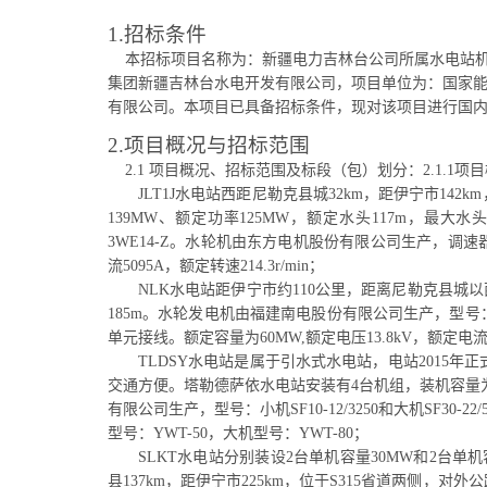
1.招标条件
本招标项目名称为：新疆电力吉林台公司所属水电站机组
集团新疆吉林台水电开发有限公司，项目单位为：国家
有限公司。本项目已具备招标条件，现对该项目进行国
2.项目概况与招标范围
2.1 项目概况、招标范围及标段（包）划分：
2.1.
JLT1J水电站西距尼勒克县城32km，距伊宁市14
139MW、额定功率125MW，额定水头117m，最大水头
3WE14-Z。水轮机由东方电机股份有限公司生产，调速器
流5095A，额定转速214.3r/min；
NLK水电站距伊宁市约110公里，距离尼勒克县城
185m。水轮发电机由福建南电股份有限公司生产，型号：SF
单元接线。额定容量为60MW,额定电压13.8kV，额定电流27
TLDSY水电站是属于引水式水电站，电站2015年
交通方便。塔勒德萨依水电站安装有4台机组，装机容量为
有限公司生产，型号：小机SF10-12/3250和大机SF30-2
型号：YWT-50，大机型号：YWT-80；
SLKT水电站分别装设2台单机容量30MW和2台单
县137km，距伊宁市225km，位于S315省道两侧，