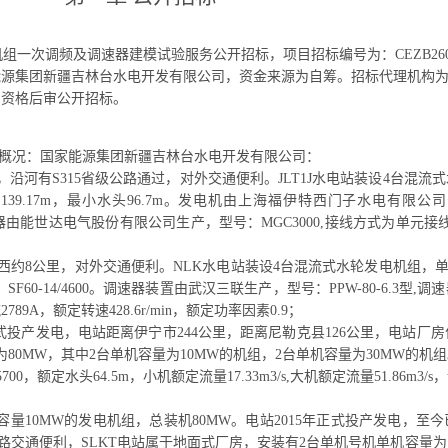
一次调频及调速器建模试验服务公开招标，项目招标编号为：CEZB2604
能源集团新疆吉林台水电开发有限公司，资金来源为自筹。招标代理机构
内资格后审公开招标。
1项目概况：国家能源集团新疆吉林台水电开发有限公司：
2km，沿河有S315省级公路通过，对外交通便利。JLT1J水电站装设4台
139.17m，最小水头96.7m。发电机由上海福伊特西门子水电有限公司公
由能世达电气股份有限公司生产，型号：MGC3000,接线方式为单元接线。
以西约8公里，对外交通便利。NLK水电站装设4台混流式水轮发电机组，单
60-14/4600。调速器装置由武汉三联生产，型号：PPW-80-6.3型
89A，额定转速428.6r/min，额定功率因素0.9；
正式投产发电，电站距离伊宁市244公里，距离尼勒克县126公里，电站厂房
80MW，其中2台单机容量为10MW的机组，2台单机容量为30MW的机
2/5700，额定水头64.5m，小机额定流量17.33m3/s,大机额定流量51.86
机容量10MW的发电机组，总装机80MW。电站2015年正式投产发电，至
对外公路交通便利，SLKT电站属于地面式厂房，安装有2台单机号机单机容量为