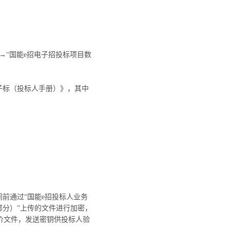
→“国能e招电子招投标项目数
子标（投标人手册）》，其中
时间前通过“国能e招投标人业务
部分）”上传的文件进行加密，
价文件，发送密钥供投标人验