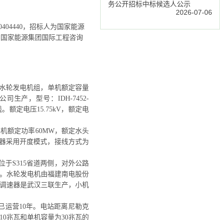
务公开招标中标候选人公示
2026-07-06
04440，招标人为国家能源
为国家能源集团国际工程咨询
混流式水轮发电机组，单机额定容量
司生产，型号：IDH-7452-
额定电压15.75kV，额定电
机额定功率60MW，额定水头
,调速器采用开度模式，接线方式为
位于S315省道两侧，对外公路
组。水轮发电机由福建南电股份
m3/s，调速器是武汉三联生产，小机
今已运营10年。电站距离尼勒克
10兆瓦和单机容量为30兆瓦的