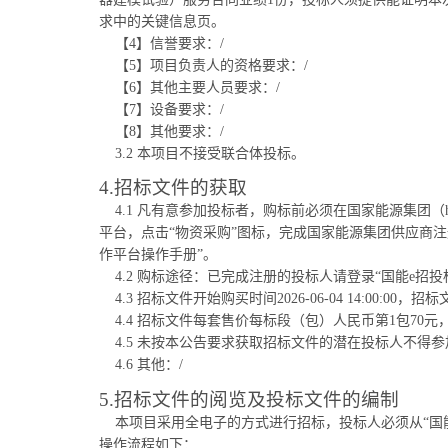
求中的关键信息页。
【4】信誉要求：/
【5】项目负责人的资格要求：/
【6】其他主要人员要求：/
【7】设备要求：/
【8】其他要求：/
3.2 本项目不接受联合体投标。
4.招标文件的获取
4.1 凡有意参加投标者，购标前必须在国家能源集团（ht
平台，点击“物资采购”图标，完成国家能源集团供应商
作平台操作手册”。
4.2 购标途径：已完成注册的投标人请登录“国能e招
4.3 招标文件开始购买时间2026-06-04 14:00:00，招标文
4.4 招标文件每套售价每标段（包）人民币第1包7
4.5 未按本公告要求获取招标文件的潜在投标人不得
4.6 其他：/
5.招标文件的阅览及投标文件的编制
本项目采用全电子的方式进行招标，投标人必须从“国
操作流程如下：