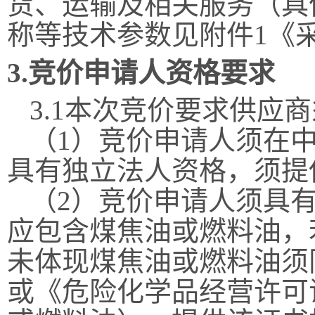
货、运输及相关服务（具
称等技术参数见附件
1《
3.
竞价申请人
资格要求
3.1本次竞价要求供应
（
1）
竞价申请
人须
在
具有
独立法人
资格
，须提
（
2）
竞价申请
人
须
具
应包含煤焦油或燃料油，
未体现煤焦油或燃料油须
或《危险化学品经营许可