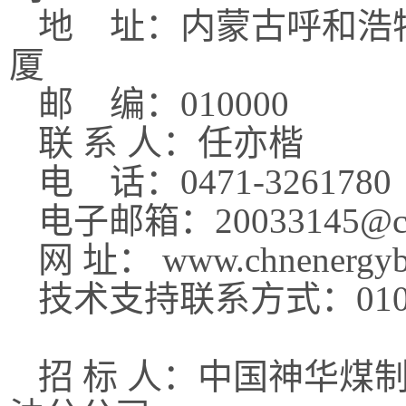
地
址：内蒙古
呼和浩
厦
邮
编：
010000
联
系
人：
任亦楷
电
话：
0471-3261780
电子邮箱：
20033145
@c
网
址：
www.chnenergyb
技术支持联系方式：
01
招
标
人：中国神华煤