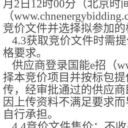
月
2
日
12时00分
（北京时
（
www.chnenergybidding.
竞价文件并选择拟参加的
4.3获取竞价文件时需
格要求
。
供应商
登录国能
e招
（
ww
择本竞价项目并按标包提
传，经审批通过的供应商
因上传资料不满足要求而
自行承担。
4.4竞价文件售价：不