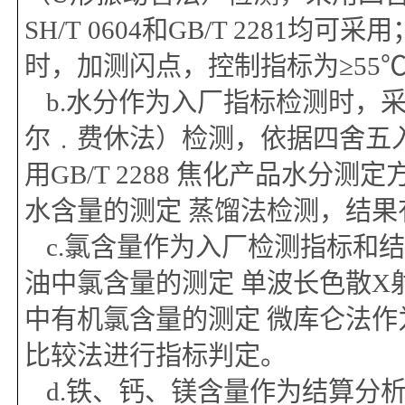
SH/T
0604
和
GB/T
2
2
81均可采用
时，加测闪点，
控制指标为
≥55
b.
水分作为入厂指标检测时，
尔﹒费休法）检测，
依据
四舍五
用
GB/T 2288
焦化产品水分测定
水含量的测定
蒸馏法
检测，结果
c.氯含量
作为入厂检测指标
和
油中氯含量的测定 单波长色散X
中有机氯含量的测定 微库仑法
比较法进行指标判定。
d.
铁、钙、镁含量
作为结算分