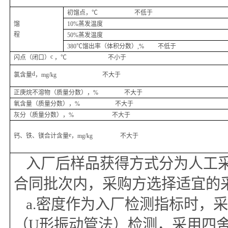
初馏点
，
℃
不
低
于
馏
10%蒸发温度
程
50%蒸发温度
380℃馏出
率
（体积分数）
,
%
不
低
于
c
闪点
（
闭口
）
，
℃
不
小
于
d
氯含量
，
mg/
kg
不大于
正庚烷
不溶物（质量分数）
，
%
不大于
氧含量（质量分数）
，
%
不大于
灰分（质量分数）
，
%
不大于
e
钙、铁、镁合计含量
，
mg/kg
不大于
入厂后样品获得方式分为人工
合同批次内，采购方选择适宜的
a.
密度作为入厂检测指标时，
（
U形振动管法）检测，
采用
四