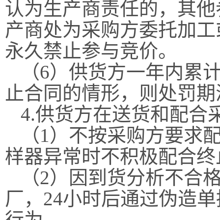
认为生产商责任的，
其他
产商处为
采购方
委托加工
永久
禁止
参与竞价。
（
6
）
供货方一年内累
止合同的情形，则处罚期
4.供货方在送货和配合
（
1）不按采购方要求
样器异常时不积极配合终
（
2）因到货分析不合格
厂，24小时后通过伪造
行为。