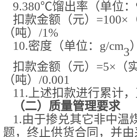
9.380℃馏出率（单位
扣款
金额（元）
=100
（吨）/1%
10.密度（单位：
g/cm
3
扣款
金额（元）
=5×（
（吨）/0.001
11.上述扣款进行累计
（二）质量管理要求
1
.
由于掺兑其它非中温
题，
终止供货合同，并
由