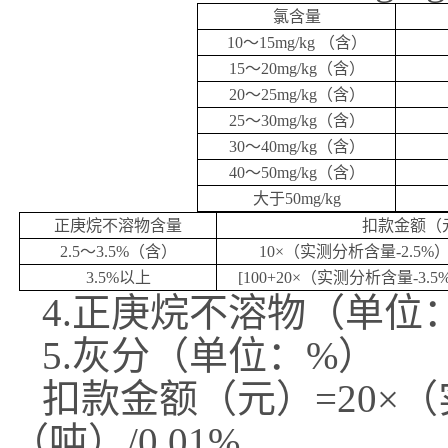
氯含量
10～
15
mg/kg （含）
15
～
2
0
mg/kg
（含）
2
0～
25
mg/kg
（含）
25
～
30
mg/kg
（含）
3
0～
40
mg/kg
（含）
4
0～
50
mg/kg
（含）
大于
5
0
mg/kg
正庚烷
不溶物含量
扣款金额（
2.5～3.5%
（
含
）
10
×
（实测分析含量
-2.5%
3.5%
以上
[100+20
×
（实测分析含量
-3.5
4.正庚烷
不溶物
（单位
5.灰分（单位：%）
扣款
金额（元）
=20×
（吨）/0.01%