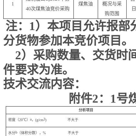
1
煤焦油
概况与采
40次煤焦油竞价采购
购范围
注：
1）
本项目允许报部
分货物参加本竞价项目。
2）采购数量、交货时
件要求为准。
技术交流内容：
附件
2：1号
分析项目
a
3
密度（
20℃）
，
(g/cm
)
不大于
b
水分
（体积分数）
，
%
不大于