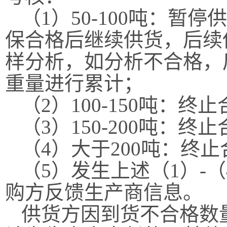
（
1）50-100吨
：
暂停供
保合格后继续供货
，
后续
样分析，如分析不合格，
重量进行累计
；
（
2
）
100-
15
0吨
：
终止
（
3
）
150-200吨
：
终止
（
4）大于
20
0吨
：
终止
（
5
）
发生
上述（
1）-
购方
反馈生产商信息
。
供货方
因
到货
不合格
数