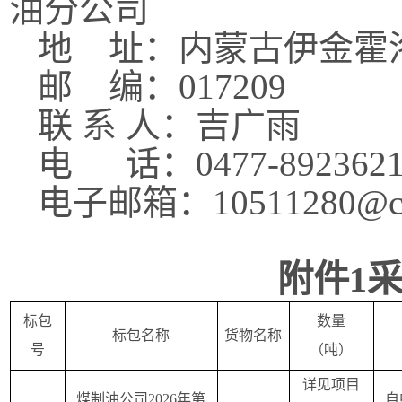
油分公司
地
址：内蒙古伊金霍
邮
编：
017209
联
系
人：
吉广雨
电
话：
0477-89
2362
电子邮箱：
10511280
@c
附件
1
标包
数量
标包名称
货物名称
号
（吨）
详见
项目
煤制油公司
2026年第
自