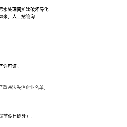
污水处理间扩建破坏绿化
80
米。人工挖管沟
产许可证。
严重违法失信企业名单。
定节假日除外）。