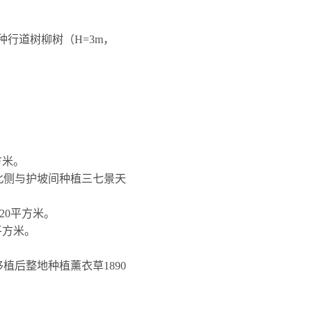
种行道树柳树（
H=3m
，
方米。
北侧与护坡间种植三七景天
20
平方米。
平方米。
移植后整地种植薰衣草
1890