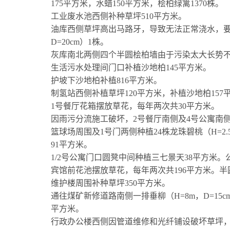
175
平方米，水蜡
150
平方米，桧柏绿篱
1370
株。
工业废水池西侧补种草坪
510
平方米。
油库西侧草坪高出马路牙，导致无法正常浇水，
D=20cm
）
1
株。
灰库南北两侧四个半圆桧柏墙由于污染太大长势
生活污水处理间门口补植沙地柏
145
平方米。
护坡下沙地柏补植
816
平方米。
制氢站西侧补植草坪
120
平方米，补植沙地柏
157
1
号餐厅花箱摆放草花，每年两次共
30
平方米。
因雨污分流施工破坏，
2
号餐厅南侧及
4
号公寓南
篮球场周围及
1
号门两侧种植
24
株龙珠碧桃（
H=2.
91
平方米。
1/2
号公寓门口圆凳中间种植三七景天
38
平方米。
宾馆前花池摆放草花，每年两次共
196
平方米。半
维护楼周围补种草坪
350
平方米。
通往煤矿新修道路南侧一排垂柳（
H=8m
，
D=15c
平方米。
行政办公楼西侧因管道维修和光纤铺设破坏草坪