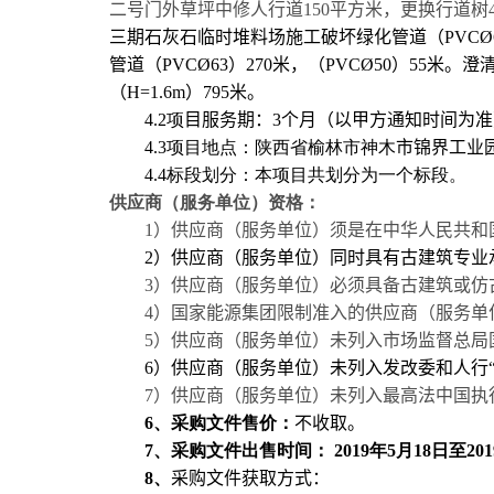
二号门外草坪中修人行道
150
平方米，更换行道树
三期石灰石临时堆料场施工破坏绿化管道（
PVC
Ø
管道（
PVC
Ø
63
）
270
米，（
PVC
Ø
50
）
55
米。澄
（
H=1.6m
）
795
米。
4
.2
项
目服务期：
3
个月（以甲方通知时间为准
4
.3
项目地点：陕西省榆林市神木
市
锦界工业
4
.4
标段划分：本项目共划分为一个标段。
供应商（服务单位）资格：
1
）供应商（服务单位）须是在中华人民共和
2
）供应商（服务单位）同时具有古建筑专业
3
）供应商（服务单位）必须具备古建筑或仿
4
）国家能源集团限制准入的供应商（服务单
5
）供应商（服务单位）未列入市场监督总局
6
）供应商（服务单位）未列入发改委和人行
7
）供应商（服务单位）未列入最高法中国执
6
、采购文件售价：
不收取。
7
、采购文件出售时间：
201
9
年
5
月
18
日至
201
8
、
采购文件获取方式：