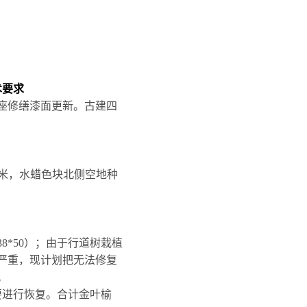
术要求
座修缮漆面更新。古建四
米，水蜡色块北侧空地种
38*50
）；由于行道树栽植
严重，现计划把无法修复
。
要进行恢复。合计金叶榆