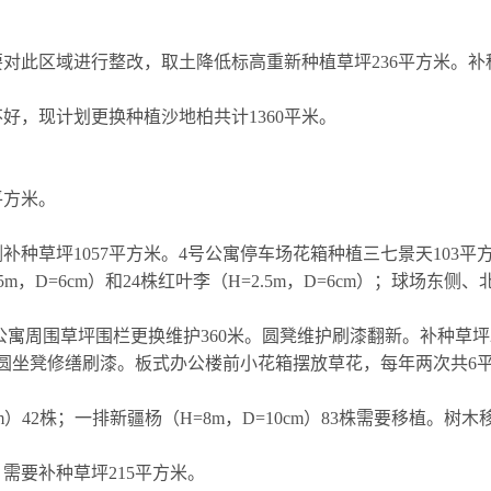
要对此区域进行整改，取土降低标高重新种植草坪
236
平方米。补
不好，现计划更换种植沙地柏共计
1360
平米。
平方米。
侧补种草坪
1057
平方米。
4
号公寓停车场花箱种植三七景天
103
平
5m
，
D=6cm
）和
24
株红叶李（
H=2.5m
，
D=6cm
）；球场东侧、
公寓周围草坪围栏更换维护
360
米。圆凳维护刷漆翻新。补种草坪
圆坐凳修缮刷漆。板式办公楼前小花箱摆放草花，每年两次共
6
m
）
42
株；一排新疆杨（
H=8m
，
D=10cm
）
83
株需要移植。树木
，需要补种草坪
215
平方米。