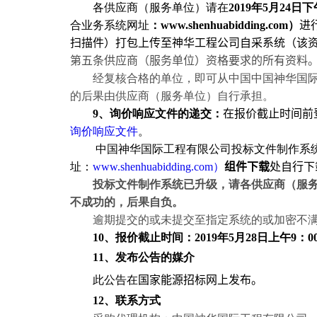
各供应商（服务单位）请在
201
9
年
5
月
24
日下
合业务系统网址
：
www.shenhuabidding.com
）
进
扫描件
）
打包上传至
神华工程公司自采系统（
该
第五条供应商（服务单位）资格要求的所有资料
经复核合格的单位，即可从中国中国神华国
的后果由供应商（服务单位）自行承担。
9
、询价响应文件的递交：
在报价截止时间前
询价响应文件
。
中国神华国际工程有限公司投标文件制作系
址：
www.shenhuabidding.com
）
组件下载
处
自行下
投标文件制作系统已升级，请各供应商（服
不成功的，后果自负。
逾期提交的或未提交至指定系统的或加密不
10
、报价截止时间：
201
9
年
5
月
28
日上午
9
：
0
1
1
、
发布公告的媒介
此公告在
国家能源招标网
上发布。
1
2
、联系方式