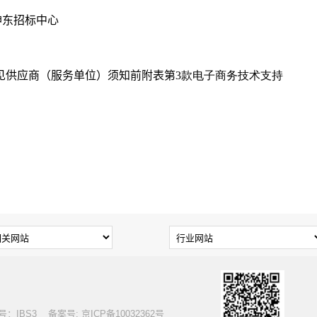
神东招标中心
见供应商（服务单位）须知前附表第
3
款电子商务技术支持
S3 备案号: 京ICP备10032362号