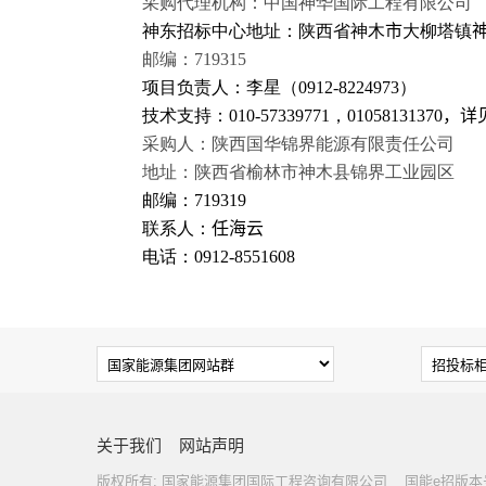
采购代理机构：中国神华国际工程有限公司
神东招标中心地址：陕西省神木
市
大柳塔镇
邮编：
719315
项目负责人：李星（
0912-
8224973
）
技术支持：
010-57339771
，
01058131370
，
详
采购人：陕西国华锦界能源有限责任公司
地址：陕西省榆林市神木县锦界工业园区
邮编：
719319
联系人：
任海云
电话：
0912
-855
1608
关于我们
网站声明
版权所有: 国家能源集团国际工程咨询有限公司 国能e招版本号：IB