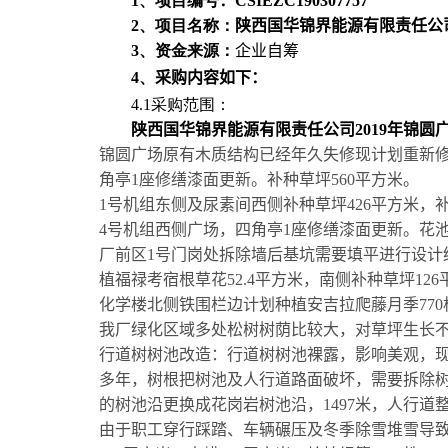
1
、项目编号
：
CSIEZC190307757
2
、项目名称：
陕西国华锦界能源有限责任公
3
、资金来源：
企业自筹
4
、
采购
内容如下：
4
.1
采购范围：
陕西国华锦界能源有限责任公司
2019
年锦圆
锦圆广场原有木质结构已经年久失修现计划重新
角亭
1
座修缮漆面更新。补种草坪
560
平方米。
1
号机组东侧及尿素间西侧补种草坪
426
平方米，
4
号机组西侧广场，四角亭
1
座修缮漆面更新。花
厂前区
1
号门岗处拆除墙后基坑需要填平进行设计
植福禄考宿根草花
52.4
平方米，南侧补种草坪
126
化学楼北侧铁围栏边计划种植安吉拉爬藤月季
770
我厂绿化区域多处松树树荫比较大，对草坪生长
行道树树池改造：行道树树池裸露，影响美观，
多年，树根把树池及人行道路面破坏，需要拆除
的树池沿更换成花岗岩树池沿，
1497
米，人行道
由于职工穿行踩踏、车辆碾压及冬季除雪堆雪导