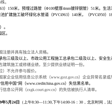
4
株。
63
）
150
米，预埋过路管（
Φ100
壁厚
4mm
镀锌钢管）
51
米。生活
清池扩建施工破坏绿化水管道（
PVC
Ø
63
）
140
米，（
PVC
Ø
50
）
1
）。
园区。
国注册并具有独立法人资格。
承包三级
及
以上、市政公用工程
施工总承包二
级
及
以上、安全生
古建筑施工或修缮业绩，至少提供业绩证明一份。
位）不允许参与报价。
国家企业信用信息公示系统（
www.gsxt.gov.cn
）企业异常名录或
“
信用中国
”
网（
www.creditchina.gov.cn
）失信黑名单。
行信息公开网（
zxgk.court.gov.cn
）的失信被执行人清单。
9
年
5
月
24
日
（上午
8:30—11:30,
下午
14:00-16
：
30
，北京时间，法