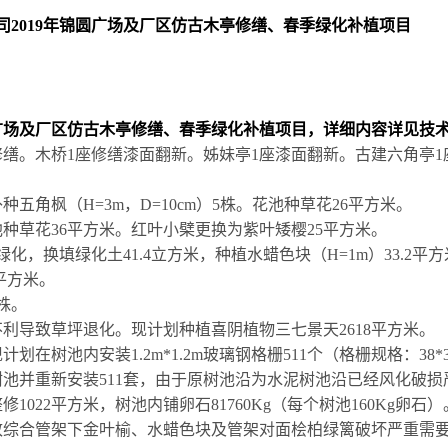
司
2019
年锦圆广场及厂区仿古木亭修缮、春季绿化补植项目
广场及厂区仿古木亭修缮、春季绿化补植项目，详细内容详见技
修缮。木桥
1
座修缮漆面翻新。姊妹亭
1
座漆面翻新。古建六角亭
1
补种五角枫（
H=3m
，
D=10cm
）
5
株。花池种草花
26
平方米。
池种草花
36
平方米。红叶小檗更换为紫叶矮樱
25
平方米。
绿化，换填绿化土
41.4
立方米，种植水蜡色块（
H=1m
）
33.2
平方
平方米。
株。
不利导致草坪退化。现计划种植喜阴植物三七景天
2618
平方米。
现计划在树池内安装
1.2m*1.2m
玻璃钢格栅
511
个（格栅规格：
38*
树池并重新安装
511
套，由于原树池沿为水泥树池沿已经风化破损
整修
1022
平方米，树池内铺卵石
81760Kg
（每个树池
160Kg
卵石）
致综合管架下金叶榆、水蜡色块及管架对面桧柏绿篱破坏严重需