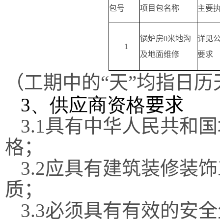
包号
项目包名称
主要
锅炉房
0
米地沟
详见
1
及地面维修
要求
（工期中的“天”均指日历
3
、供应商资格
要求
3.1
具有中华人民共和国
格；
3.2
应具有建筑装修装饰
质；
3.3
必须具有有效的安全