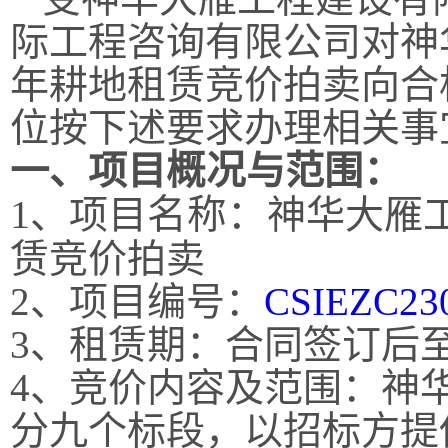
际工程咨询有限公司
对神
年
耕
地租赁竞价拍卖向
合
位按下述要求办理相关事
一、项目
概况
与范围
：
1
、
项目
名称：
神华大雁
赁竞价拍卖
2
、项目编号：
CSIEZC23
3
、租赁期：
合同签订后
4
、
竞价内容及范围：神
分九个标段，以招标方提