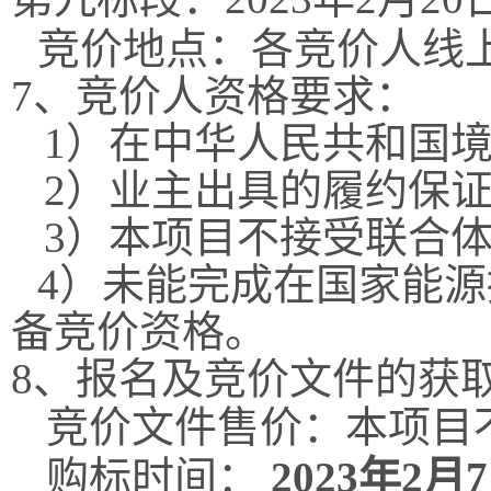
竞价地点：
各竞价人线
7
、竞价人资格要求：
1
）在中华人民共和国
2
）
业主出具的履约保
3
）本项目不接受联合
4
）未能完成在
国家能源
备竞价资格。
8
、报名及竞价文件的获
竞价文件售价：
本项目
购标时间：
20
2
3
年
2
月
7