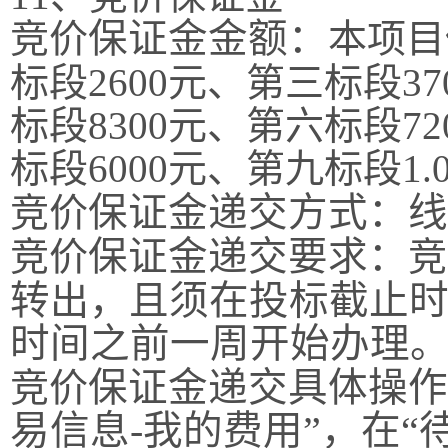
竞价
保证金金额：
本项目
标段
2600
元、第三标段
37
标段
8300
元、第六标段
72
标段
6000
元、第九标段
1.
竞价
保证金递交方式：线
竞价
保证金递交要求：
竞
转
出
，且须在投标截止
时间之前一周开始办理
竞价
保证金递交具体操作
易信息
-
我的费用”，在“