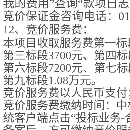
我的费用”查询“款项日志
竞价
保证金咨询电话：
01
12
、竞价
服务费：
本项目
收取服务
费
第一标
第三标段
3700
元、第四标
第六标段
7200
元、第七标
第九标段
1.08
万元
。
竞价服务费以人民币支付
竞价服务费缴纳时间：中
统客户端点击
“投标业务