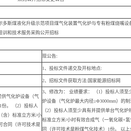
尔多斯煤液化升级示范项目煤气化装置气化炉与专有粉煤烧嘴设
培训和技术服务采购公开招标
现公告:
1、投标文件递交及开标地点:
2、招标文件获取方法:国家能源招标网
3、修改为： 业绩要求： （1）投标人须
提供气化炉设备（气
炉设备（气化炉最大内径≥Φ3000mm）的
1份。 （2）投标人
（2）投标人须至少具有并提供单台气化炉规模
0（含）标准立方米/小
标准立方米/小时有效合成气（一氧化碳+
可合同（许可技术是
同（许可技术是粉煤气化技术）1份。 以