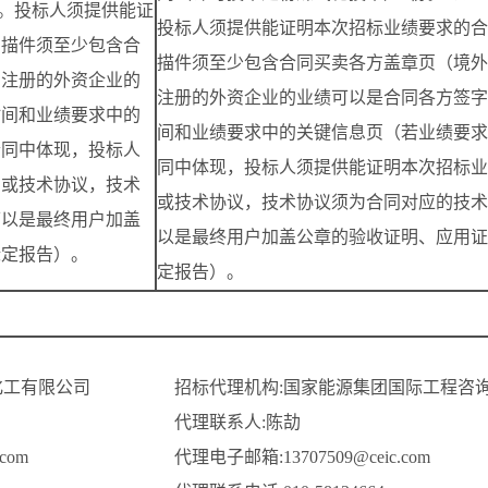
足。投标人须提供能证
投标人须提供能证明本次招标业绩要求的合
扫描件须至少包含合
描件须至少包含合同买卖各方盖章页（境外
内注册的外资企业的
注册的外资企业的业绩可以是合同各方签字
时间和业绩要求中的
间和业绩要求中的关键信息页（若业绩要求
合同中体现，投标人
同中体现，投标人须提供能证明本次招标业
明或技术协议，技术
或技术协议，技术协议须为合同对应的技术
可以是最终用户加盖
以是最终用户加盖公章的验收证明、应用证
标定报告）。
定报告）。
化工有限公司
招标代理机构:国家能源集团国际工程咨
代理联系人:陈劼
com
代理电子邮箱:13707509@ceic.com