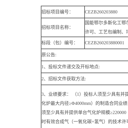
招标项目编号：
CEZB260203880
国能鄂尔多斯化工鄂
招标项目名称：
许可、工艺包编制、
标段（包）编号：
CEZB260203880001
原公告:
1、投标文件递交及开标地点:
2、招标文件获取方法:
3、业绩要求： （1）投标人须至少具有并
化炉最大内径≥Φ4000mm）的制造合同业绩
须至少具有并提供单台气化炉规模≥22000
时有效合成气（一氧化碳+氢气）的技术许