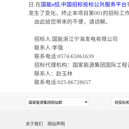
日 在
国能e招
,
中国招标投标公共服务平台
发生了变化，终止本项目第001的招标工
由此给您带来的不便，请谅解。
招标人:国能浙江宁海发电有限公司
联系人:李强
联系电话:0574-65061639
招标代理机构：国家能源集团国际工程
联系人：赵玉林
联系电话:025-86728657
关于我们
网站声明