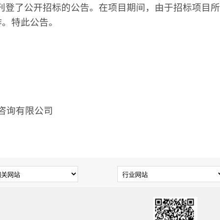
刊登了公开招标的公告。在项目期间，由于招标项目所
作。特此公告。
咨询有限公司