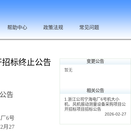
帮助中心
政策法规
常见问题
开招标终止公告
变更公告
暂无
相关公告
公告
1.浙江公司宁海电厂6号机大小
机、风机振动测量设备采购项目公
开招标项目招标公告
2026-02-27
厂6号
2月27