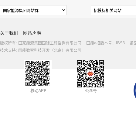
关于我们
网站声明
版权所有: 国家能源集团国际工程咨询有限公司 国能e招版本号：IBS3 备案号: 
技术支持: 国能数智科技开发（北京）有限公司
移动APP
公众号