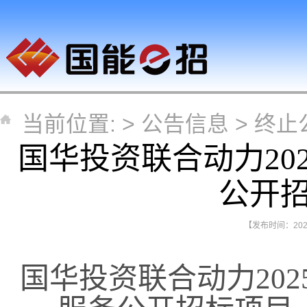
当前位置: >
公告信息
>
终止
国华投资联合动力20
公开
【发布时间：2026-
国华投资联合动力20